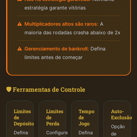
estratégia garante vitórias
Multiplicadores altos são raros:
A
maioria das rodadas crasha abaixo de 2x
Gerenciamento de bankroll:
Defina
limites antes de começar
🛡️ Ferramentas de Controle
Limites
Limites
Tempo
Auto-
de
de
de
Exclusão
Depósito
Perda
Jogo
Opção
Defina
Configure
Defina
de