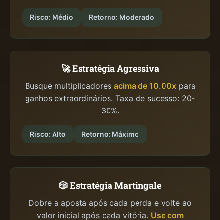
Risco: Médio
Retorno: Moderado
🚀 Estratégia Agressiva
Busque multiplicadores
acima de 10.00x
para
ganhos extraordinários. Taxa de sucesso: 20-
30%.
Risco: Alto
Retorno: Máximo
🎲 Estratégia Martingale
Dobre a aposta após cada perda e volte ao
valor inicial após cada vitória.
Use com