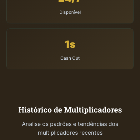
Disponível
1s
Cash Out
Histórico de Multiplicadores
Analise os padrões e tendências dos
multiplicadores recentes