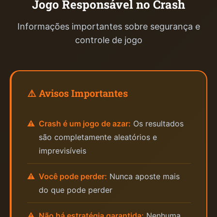
Jogo Responsável no Crash
Informações importantes sobre segurança e
controle de jogo
⚠️ Avisos Importantes
Crash é um jogo de azar:
Os resultados
são completamente aleatórios e
imprevisíveis
Você pode perder:
Nunca aposte mais
do que pode perder
Não há estratégia garantida:
Nenhuma