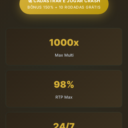
🚀 CADASTRAR E JOGAR CRASH
BÔNUS 150% + 10 RODADAS GRÁTIS
1000x
Max Multi
98%
RTP Max
24/7