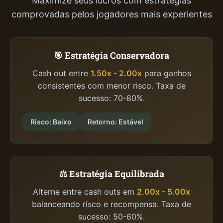
Maximize seus lucros com estratégias
comprovadas pelos jogadores mais experientes
🎯 Estratégia Conservadora
Cash out entre
1.50x - 2.00x
para ganhos
consistentes com menor risco. Taxa de
sucesso: 70-80%.
Risco: Baixo
Retorno: Estável
⚖️ Estratégia Equilibrada
Alterne entre cash outs em
2.00x - 5.00x
balanceando risco e recompensa. Taxa de
sucesso: 50-60%.