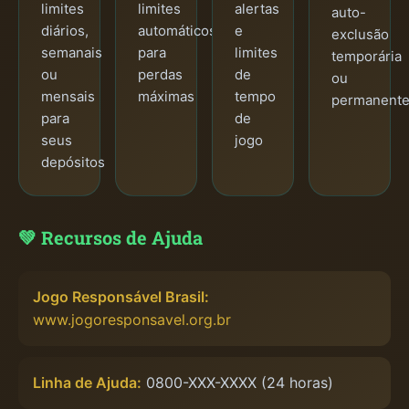
limites
limites
alertas
auto-
diários,
automáticos
e
exclusão
semanais
para
limites
temporária
ou
perdas
de
ou
mensais
máximas
tempo
permanent
para
de
seus
jogo
depósitos
💚 Recursos de Ajuda
Jogo Responsável Brasil:
www.jogoresponsavel.org.br
Linha de Ajuda:
0800-XXX-XXXX (24 horas)