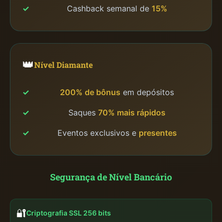
Cashback semanal de
15%
👑
Nível Diamante
200% de bônus
em depósitos
Saques
70% mais rápidos
Eventos exclusivos e
presentes
Segurança de Nível Bancário
🔐
Criptografia SSL 256 bits