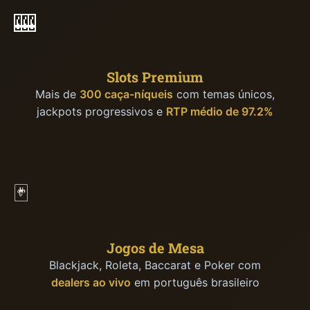
🎰
Slots Premium
Mais de
300 caça-níqueis
com temas únicos,
jackpots progressivos e
RTP médio de 97.2%
🃏
Jogos de Mesa
Blackjack, Roleta, Baccarat e Poker com
dealers ao vivo
em português brasileiro