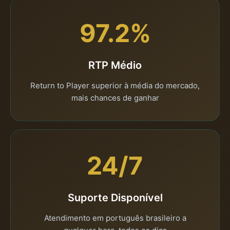
97.2%
RTP Médio
Return to Player superior à média do mercado,
mais chances de ganhar
24/7
Suporte Disponível
Atendimento em português brasileiro a