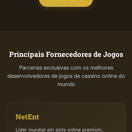
Principais Fornecedores de Jogos
Parcerias exclusivas com os melhores
desenvolvedores de jogos de cassino online do
mundo
NetEnt
Líder mundial em slots online premium,