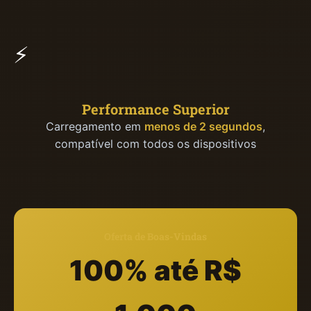
⚡
Performance Superior
Carregamento em
menos de 2 segundos
,
compatível com todos os dispositivos
Oferta de Boas-Vindas
100% até R$