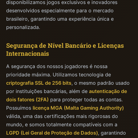
disponibilizamos jogos exclusivos e inovadores
desenvolvidos especialmente para o mercado
brasileiro, garantindo uma experiência única e
personalizada.
Segurança de Nível Bancário e Licenças
Internacionais
A segurança dos nossos jogadores é nossa
prioridade máxima. Utilizamos tecnologia de
criptografia SSL de 256 bits
, o mesmo padrão usado
por instituições bancárias, além de
autenticação de
dois fatores (2FA)
para proteger todas as contas.
Possuímos
licença MGA (Malta Gaming Authority)
válida, uma das certificações mais rigorosas do
mundo, e somos totalmente compatíveis com a
LGPD (Lei Geral de Proteção de Dados)
, garantindo