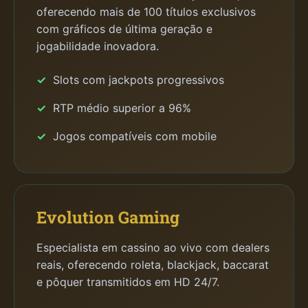
oferecendo mais de 100 títulos exclusivos
com gráficos de última geração e
jogabilidade inovadora.
Slots com jackpots progressivos
RTP médio superior a 96%
Jogos compatíveis com mobile
Evolution Gaming
Especialista em cassino ao vivo com dealers
reais, oferecendo roleta, blackjack, baccarat
e pôquer transmitidos em HD 24/7.