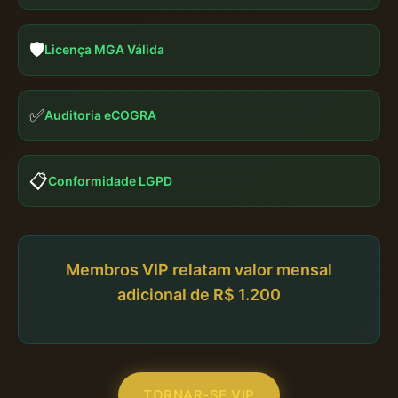
🛡️
Licença MGA Válida
✅
Auditoria eCOGRA
📋
Conformidade LGPD
Membros VIP relatam valor mensal
adicional de
R$ 1.200
TORNAR-SE VIP