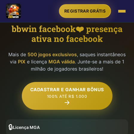
REGISTRAR GRÁTIS
bbwin facebook❤️ presença
ativa no facebook
Mais de
500 jogos exclusivos
, saques instantâneos
via
PIX
e licença
MGA válida
. Junte-se a mais de 1
milhão de jogadores brasileiros!
CADASTRAR E GANHAR BÔNUS
100% ATÉ R$ 1.000
🔒
Licença MGA